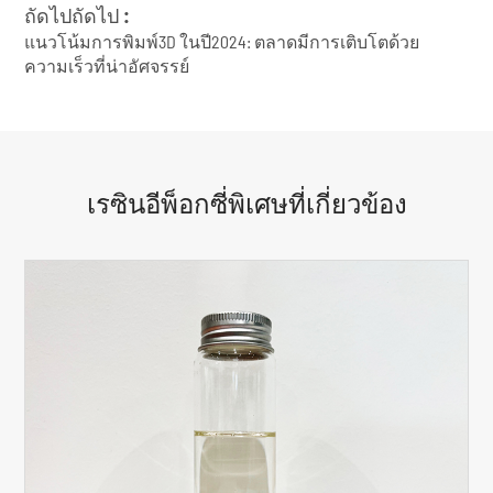
ถัดไปถัดไป :
แนวโน้มการพิมพ์3D ในปี2024: ตลาดมีการเติบโตด้วย
ความเร็วที่น่าอัศจรรย์
เรซินอีพ็อกซี่พิเศษที่เกี่ยวข้อง