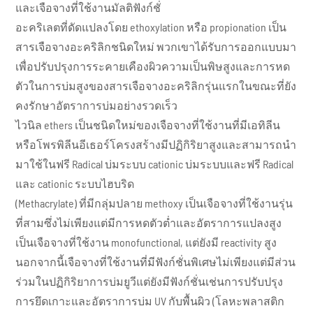
และเจือจางที่ใช้งานมัลติฟังก์ชั่
อะคริเลตที่ดัดแปลงโดย ethoxylation หรือ propionation เป็น
สารเจือจางอะคริลิกชนิดใหม่ พวกเขาได้รับการออกแบบมา
เพื่อปรับปรุงการระคายเคืองผิวความเป็นพิษสูงและการหด
ตัวในการบ่มสูงของสารเจือจางอะคริลิกรุ่นแรกในขณะที่ยัง
คงรักษาอัตราการบ่มอย่างรวดเร็ว
ไวนิล ethers เป็นชนิดใหม่ของเจือจางที่ใช้งานที่มีเอทิลีน
หรือโพรพิลีนอีเธอร์โครงสร้างมีปฏิกิริยาสูงและสามารถนำ
มาใช้ในฟรี Radical บ่มระบบ cationic บ่มระบบและฟรี Radical
และ cationic ระบบไฮบริด
(Methacrylate) ที่มีกลุ่มปลาย methoxy เป็นเจือจางที่ใช้งานรุ่น
ที่สามซึ่งไม่เพียงแต่มีการหดตัวต่ำและอัตราการแปลงสูง
เป็นเจือจางที่ใช้งาน monofunctional, แต่ยังมี reactivity สูง
นอกจากนี้เจือจางที่ใช้งานที่มีฟังก์ชั่นพิเศษไม่เพียงแต่มีส่วน
ร่วมในปฏิกิริยาการบ่มยูวีแต่ยังมีฟังก์ชั่นเช่นการปรับปรุง
การยึดเกาะและอัตราการบ่ม UV กับพื้นผิว (โลหะพลาสติก