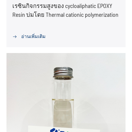
เรซินกิจกรรมสูงของ cycloaliphatic EPOXY
Resin บ่มโดย Thermal cationic polymerization
อ่านเพิ่มเติม
