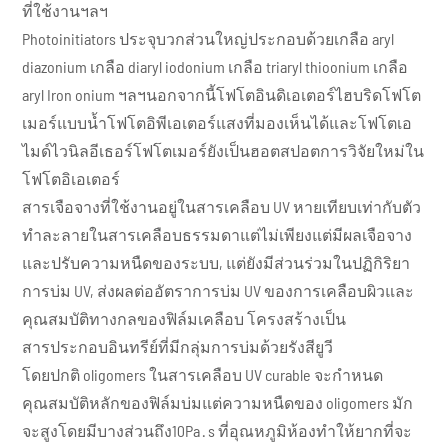
ที่ใช้งานฯลฯ
Photoinitiators ประจุบวกส่วนใหญ่ประกอบด้วยเกลือ aryl
diazonium เกลือ diaryl iodonium เกลือ triaryl thioonium เกลือ
aryl Iron onium ฯลฯนอกจากนี้โฟโตอินดิเอเตอร์ไฮบริดโฟโต
เมอร์แบบน้ำโฟโตอิพีเอเตอร์แสงที่มองเห็นได้และโฟโตเอ
ไมด์ไวนิลอีเธอร์โฟโตเมอร์ยังเป็นฮอตสปอตการวิจัยใหม่ใน
โฟโตอิเอเตอร์
สารเจือจางที่ใช้งานอยู่ในสารเคลือบ UV หายเทียบเท่ากับตัว
ทำละลายในสารเคลือบธรรมดาแต่ไม่เพียงแต่มีผลเจือจาง
และปรับความหนืดของระบบ, แต่ยังมีส่วนร่วมในปฏิกิริยา
การบ่ม UV, ส่งผลต่ออัตราการบ่ม UV ของการเคลือบผิวและ
คุณสมบัติทางกลของฟิล์มเคลือบ โครงสร้างเป็น
สารประกอบอินทรีย์ที่มีกลุ่มการบ่มด้วยรังสียูวี
โดยปกติ oligomers ในสารเคลือบ UV curable จะกำหนด
คุณสมบัติหลักของฟิล์มบ่มแต่ความหนืดของ oligomers มัก
จะสูงโดยมีบางส่วนถึง10Pa · s ที่อุณหภูมิห้องทำให้ยากที่จะ