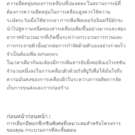
ความยืดหยุ่นของการเคลือบที่บ่มลดลง ในสถานการณ์ที่
ต้องการความยืดหยุ่นในการเคลือบสูงควรใช้ความ
ระมัดระวังเมื่อใช้พวกเขา การเพิ่มฟิลเลอร์อนินทรีย์มักจะ
นำไปสู่ความหนืดของสารเคลือบเพิ่มขึ้นอย่างมากและฟอง
อากาศจำนวนมากที่เกิดขึ้นระหว่างกระบวนการกวนและ
การกระจายตัวนั้นยากต่อการกำจัดด้วยตัวเองอย่างรวดเร็ว
จำเป็นต้องเพิ่ม defoamers
ในเวลาเดียวกันจะต้องมีการเพิ่มสารยับยั้งพอลิเมอไรเซชัน
จำนวนหนึ่งลงในการเคลือบผิวด้วยรังสียูวีเพื่อให้มั่นใจถึง
ความมั่นคงของการเคลือบผิวในระหว่างการผลิตการจัด
เก็บการขนส่งและการก่อสร้าง
ก่อนหน้าก่อนหน้า :
การเลือกอีพอกซีเรซินพิเศษที่เหมาะสมสำหรับโครงการ
ของคุณ: กระบวนการทีละขั้นตอน