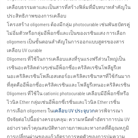
เคลือบธรรมดาและเป็นสารที่สร้างฟิล์มที่มีบทบาทสำคัญใน
ประสิทธิภาพของการเคลือบ
โครงสร้าง oligomers ต้องมีกลุ่ม photocurable เช่นพันธบัตรคู่
ไม่อิ่มตัวหรือกลุ่มอีพ็อกซี่และเป็นของเรซินแสง การเลือก
oligomers เป็นขั้นตอนสำคัญในการออกแบบสูตรของสาร
เคลือบ UV curable
Oligomers ที่ใช้ในการเคลือบแสงที่รุนแรงฟรีส่วนใหญ่เป็น
เรซินอะคริลิคต่างๆเช่นอีพ็อกซี่อะคริลิคเรซินโพลียูรีเท
นอะคริลิคเรซินโพลีเอสเตอร์อะคริลิคเรซินฯลฯที่ใช้กันมาก
ที่สุดคืออีพ็อกซี่อะคริลิคเรซินและโพลียูรีเทนอะคริลิคเรซิน
Oligomers ที่ใช้ใน cationic photocurable เคลือบมีอีพ็อกซี่หรือ
ไวนิล Ether กลุ่มเช่นอีพ็อกซี่เรซิ่นและไวนิล Ether เรซิ่น
การเลือก oligomers ใน
เคลือบ UV ประจุบวก
ควรพิจารณา
ปัจจัยต่อไปนี้อย่างครอบคลุม: ความหนืดต่ำอัตราการบ่ม UV
อย่างรวดเร็วคุณสมบัติทางกายภาพและทางกลที่ดีอุณหภูมิ
การเปลี่ยนผ่านของแก้วอัตราการหดตัวของการบ่มความ