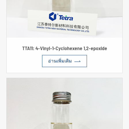
TTA11: 4-Vinyl-1-Cyclohexene 1,2-epoxide

อ่านเพิ่มเติม