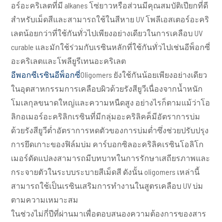
อร์อะคริเลตที่มี alkanes โซ่ยาวหรือส่วนมีคุณสมบัติเปียกที่ดี
สำหรับเม็ดสีและสามารถใช้ในสีหาย UV โพลีเอสเตอร์อะคริ
เลตน้อยกว่าที่ใช้กันทั่วไปเพียงอย่างเดียวในการเคลือบ UV
curable และมักใช้ร่วมกับเรซินหลักที่ใช้กันทั่วไปเช่นอีพ็อกซี่
อะคริเลตและโพลียูรีเทนอะคริเลต
อีพอกซีเรซินอีพ็อกซี่
Oligomers ยังใช้กันน้อยเพียงอย่างเดียว
ในอุตสาหกรรมการเคลือบผิวด้วยรังสียูวีเนื่องจากน้ำหนัก
โมเลกุลขนาดใหญ่และความหนืดสูง อย่างไรก็ตามแม้ว่าโอ
ลิกอเมอร์อะคริลิกเรซินที่มีกลุ่มอะคริลิคค็มีอัตราการบ่ม
ด้วยรังสียูวีต่ำอัตราการหดตัวของการบ่มต่ำซึ่งช่วยปรับปรุง
การยึดเกาะของฟิล์มบ่ม คาร์บอกซิลอะคริลิคเรซินโอลิโก
เมอร์ดัดแปลงสามารถมีบทบาทในการรักษาเสถียรภาพและ
กระจายตัวในระบบระบายสีเม็ดสี ดังนั้น oligomers เหล่านี้
สามารถใช้เป็นเรซินเสริมการทำงานในสูตรเคลือบ UV บ่ม
ตามความเหมาะสม
ในช่วงไม่กี่ปีที่ผ่านมาเพื่อตอบสนองความต้องการของสาร