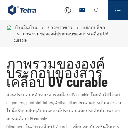




บ้านในบ้าน
ข่าวข่าวข่าว
บล็อกบล็อก
ภาพรวมขององค์ประกอบของสารเคลือบ UV
curable
ภาพรวมขององค์
ประกอบของสาร
เคลือบ UV curable
ส่วนประกอบหลักของสารเคลือบ UV curable โดยทั่วไปได้แก่
oligomers, photoinitiators, Active diluents และสารเติมแต่ง ต่อ
ไปนี้อธิบายสั้นๆลักษณะองค์ประกอบและประสิทธิภาพของ
สารเคลือบ UV curable.
Oligomers ในสารเคลือบ UV curable เทียบเท่ากับเรซินในการ