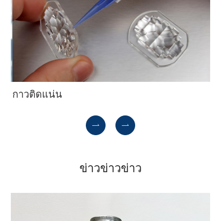
กาวติดแน่น
กา


ข่าวข่าวข่าว