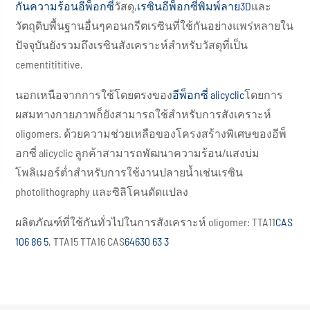
กันความร้อนอีพ็อกซี่
วัสดุ,
เรซินอีพ็อกซี่พิมพ์ลาย3D
และ
วัตถุดิบพื้นฐานอื่นๆคอนกรีตเรซินที่ใช้กันอย่างแพร่หลายใน
ปัจจุบันยังรวมถึงเรซินสังเคราะห์สำหรับวัสดุที่เป็น
cementitititive.
นอกเหนือจากการใช้โดยตรงของ
อีพ็อกซี่ alicyclic
โดยการ
ผสมทางกายภาพก็ยังสามารถใช้สำหรับการสังเคราะห์
oligomers. ด้วยความช่วยเหลือของโครงสร้างพิเศษของอีพ็
อกซี่ alicyclic ลูกค้าสามารถพัฒนาความร้อน/แสงบ่ม
โพลิเมอร์ต่ำสำหรับการใช้งานปลายน้ำเช่นเรซิน
photolithography และซิลิโคนดัดแปลง
ผลิตภัณฑ์ที่ใช้กันทั่วไปในการสังเคราะห์ oligomer: TTA11
CAS
106 86 5
, TTA15 TTA16 CAS
64630 63 3