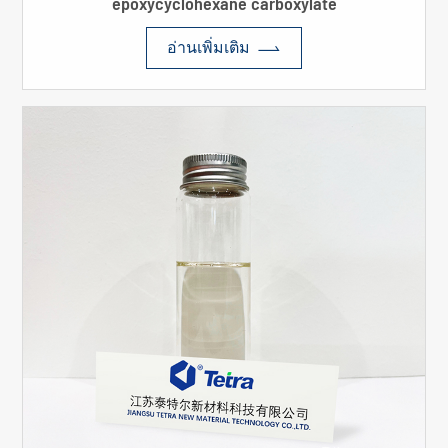
epoxycyclohexane carboxylate

อ่านเพิ่มเติม