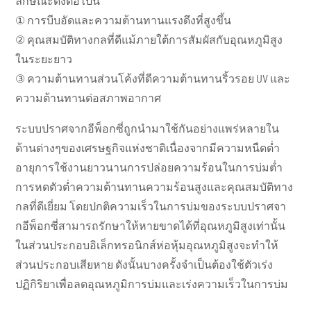
ลักษณะดังต่อไปนี้
① การบีบอัดและความต้านทานแรงดึงที่สูงขึ้น
② คุณสมบัติทางกลที่ดีแม้ภายใต้การสัมผัสกับอุณหภูมิสูง
ในระยะยาว
③ ความต้านทานส่วนโค้งที่ดีความต้านทานริ้วรอย UV และ
ความต้านทานต่อสภาพอากาศ
ระบบปราศจากอีพ็อกซี่ถูกนำมาใช้กันอย่างแพร่หลายใน
ด้านต่างๆของเศรษฐกิจแห่งชาติเนื่องจากมีความหนืดต่ำ
อายุการใช้งานยาวนานการปล่อยความร้อนในการบ่มต่ำ
การหดตัวต่ำความต้านทานความร้อนสูงและคุณสมบัติทาง
กลที่ดีเยี่ยม โดยปกติความเร็วในการบ่มของระบบปราศจา
กอีพ็อกซี่สามารถรักษาให้หายขาดได้ที่อุณหภูมิสูงเท่านั้น
ในส่วนประกอบอิเล็กทรอนิกส์ห่อหุ้มอุณหภูมิสูงจะทำให้
ส่วนประกอบเสียหาย ดังนั้นบางครั้งจำเป็นต้องใช้ตัวเร่ง
ปฏิกิริยาเพื่อลดอุณหภูมิการบ่มและเร่งความเร็วในการบ่ม