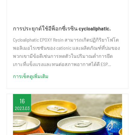
การประยุกต์ใช้อีพ็อกซี่เรซิน cycloaliphatic.
Cycloaliphatic EPOXY Resin สามารถเกิดปฏิกิริยาโฟโต
พอลิเมอไรเซชันของ cationic และผลิตภัณฑ์ที่บ่มของ
พวกเขามีข้อดีเช่นการหดตัวในปริมาณต่ำการยึด
เกาะที่แข็งแรงและทนต่อสภาพอากาศได้ดี ESP...
การเช็คดูเพิ่มเติม
16
2023.03