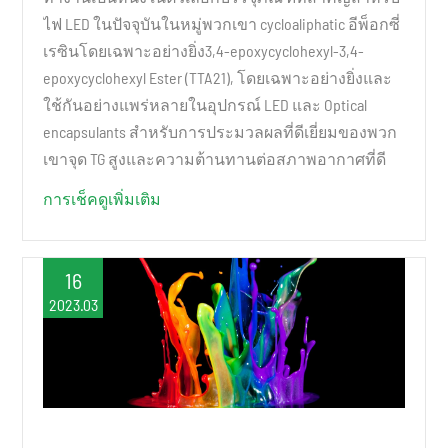
ไฟ LED ในปัจจุบันในหมู่พวกเขา cycloaliphatic อีพ็อกซี่
เรซินโดยเฉพาะอย่างยิ่ง3,4-epoxycyclohexyl-3,4-
epoxycyclohexyl Ester (TTA21), โดยเฉพาะอย่างยิ่งและ
ใช้กันอย่างแพร่หลายในอุปกรณ์ LED และ Optical
encapsulants สำหรับการประมวลผลที่ดีเยี่ยมของพวก
เขาจุด TG สูงและความต้านทานต่อสภาพอากาศที่ดี
การเช็คดูเพิ่มเติม
16
2023.03