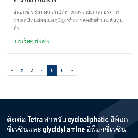
อีพอกซีเรซินมีคุณสมบัติทางกลที่ดีเยี่ยมเสถียรภาพ
ทางเคมีทนต่ออุณหภูมิสูง/ต่ำการหดตัวต่ำและต้นทุน
ต่ำ
การเช็คดูเพิ่มเติม
«
2
3
4
5
6
»
ติดต่อ Tetra สำหรับ cycloaliphatic อีพ็อก
ซี่เรซิ่นและ glycidyl amine อีพ็อกซี่เรซิ่น