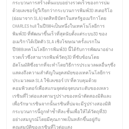
กระบวนการสร้างต้นแบบอย่างรวดเร็วของการบ่ม
ด้วยเลเซอร์ยูวีเรียกว่ากระบวนการพิมพ์3D สเตอริโอ
(ย่อมาจาก SLA) จดสิทธิบัตรในสหรัฐอเมริกาโดย
CHARLES hull ในปี1984เป็นหนึ่งในเทคโนโลยีการ
พิมพ์3D ที่พัฒนาขึ้นเร็วที่สุดนับตั้งแต่ระบบ3D ของ
อเมริกาได้เปิดตัว SLA เชิงโฆษณาครั้งแรกใน
ปี1988เทคโนโลยีการพิมพ์3D นี้ได้รับการพัฒนาอย่าง
รวดเร็วซึ่งสามารถพิมพ์วัตถุ3D ที่ซับซ้อนโดย
อัตโนมัติซึ่งยากที่จะทำโดยวิธีการประมวลผลอื่นๆซึ่ง
แสดงถึงความสำคัญในยุคสมัยของเทคโนโลยีการ
ประมวลผล SLA ใช้เลเซอร์ UV ที่ควบคุมด้วย
คอมพิวเตอร์เพื่อสแกนจุดต่อจุดบนระดับของเหลว
เรซินที่ไวต่อแสงตามรูปร่างของหน้าตัดสองมิติและ
เพื่อรักษาเรซินจากนั้นเรซินที่บ่มจะมีรูปร่างสองมิติ
กระบวนการนี้ถูกทำซ้ำทีละชั้นเพื่อให้ได้วัตถุที่3D
อย่างสมบูรณ์โดยมีคุณภาพเป็นหลักขึ้นอยู่กับ
คุณสมบัติของเรซินที่ไวต่อแสง