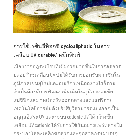
การใช้เรซินอีพ็อกซี่ cycloaliphatic ในสาร
เคลือบ UV curable/ หมึกพิมพ์
เนื่องจากกฎระเบียบที่เข้มงวดมากขึ้นในการลดการ
ปล่อยก๊าซเคลือบ UV บ่มได้รับการยอมรับมากขึ้นใน
ภูมิภาคเช่นยุโรปและอเมริกาเหนืออย่างไรก็ตาม
จำเป็นต้องมีการพัฒนาเพิ่มเติมในภูมิภาคเอเชีย
แปซิฟิกและ Mea (ตะวันออกกลางและแอฟริกา)
เทคโนโลยีการบ่มด้วยรังสียูวีสามารถแบ่งออกเป็น
อนุมูลอิสระ UV และระบบ cationic UV ได้กว้างขึ้น
เคลือบ UV cationic ได้รับการใช้กันอย่างแพร่หลายใน
กระป๋องโลหะเหล็กขดลวดและอุตสาหกรรมบรรจุ